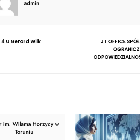
admin
gacja
 4 U Gerard Wilk
JT OFFICE SPÓŁ
OGRANIC
u
ODPOWIEDZIALNO
tr im. Wilama Horzycy w
Toruniu