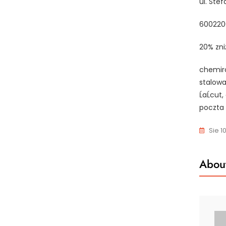
ul. Ste
600220
20% zni
chemiro
stalowa
ĹaĹcu
poczta 
Sie 1
About