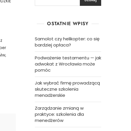
ÓDZKIE
OSTATNIE WPISY
Samolot czy helikopter: co się
az
bardziej opłaca?
ber
Ăłw,
Podważenie testamentu — jak
adwokat z Wrocławia może
pomóc
Jak wybrać firmę prowadzącą
skuteczne szkolenia
menadżerskie
Zarządzanie zmianą w
praktyce: szkolenia dla
menedżerów