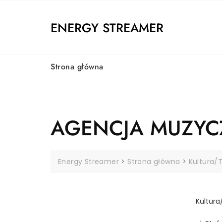
Skip
to
ENERGY STREAMER
content
Strona główna
AGENCJA MUZYCZ
Energy Streamer
>
Strona główna
>
Kultura/
Kultura