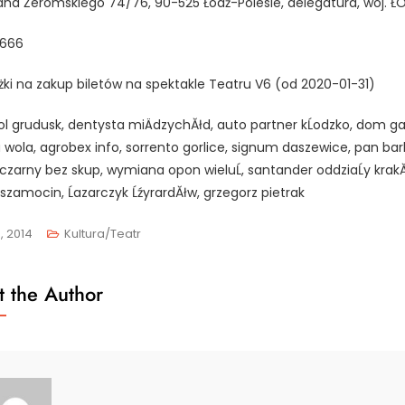
fana Żeromskiego 74/76, 90-525 Łódź-Polesie, delegatura, woj. Ł
666
żki na zakup biletów na spektakle Teatru V6 (od 2020-01-31)
l grudusk, dentysta miÄdzychĂłd, auto partner kĹodzko, dom g
 wola, agrobex info, sorrento gorlice, signum daszewice, pan bar
t, czarny bez skup, wymiana opon wieluĹ, santander oddziaĹy krak
szamocin, Ĺazarczyk ĹźyrardĂłw, grzegorz pietrak
0, 2014
Kultura/Teatr
 the Author