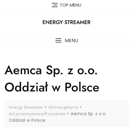
Skip
TOP MENU
to
content
ENERGY STREAMER
MENU
Aemca Sp. z o.o.
Oddział w Polsce
>
>
Energy Streamer
Strona główna
>
Aemca Sp. z o.o.
Art.przemysłowe/Pozostałe
Oddział w Polsce