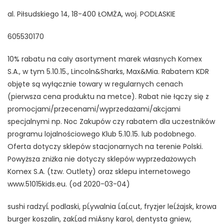
al. Piłsudskiego 14, 18-400 ŁOMŻA, woj. PODLASKIE
605530170
10% rabatu na cały asortyment marek własnych Komex
S.A., w tym 5.10.15., Lincoln&Sharks, Max&Mia. Rabatem KDR
objęte są wyłącznie towary w regularnych cenach
(pierwsza cena produktu na metce). Rabat nie łączy się z
promocjami/przecenami/wyprzedażami/akcjami
specjalnymi np. Noc Zakupów czy rabatem dla uczestników
programu lojalnościowego Klub 5.10.15. lub podobnego.
Oferta dotyczy sklepów stacjonarnych na terenie Polski.
Powyższa zniżka nie dotyczy sklepów wyprzedażowych
Komex S.A. (tzw. Outlety) oraz sklepu internetowego
www.51015kids.eu. (od 2020-03-04)
sushi radzyĹ podlaski, pĹywalnia ĹaĹcut, fryzjer leĹźajsk, krowa
burger koszalin, zakĹad miÄsny karol, dentysta gniew,