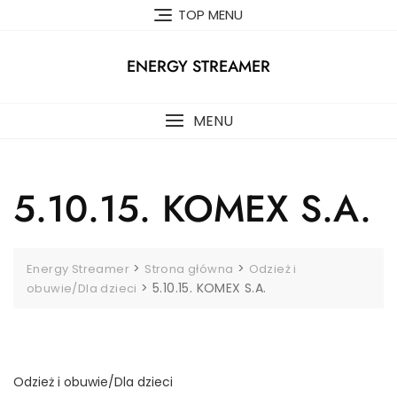
Skip
TOP MENU
to
content
ENERGY STREAMER
MENU
5.10.15. KOMEX S.A.
>
>
Energy Streamer
Strona główna
Odzież i
>
5.10.15. KOMEX S.A.
obuwie/Dla dzieci
Odzież i obuwie/Dla dzieci