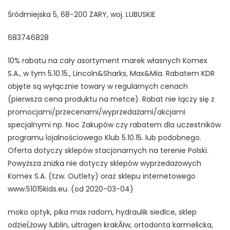
Śródmiejska 5, 68-200 ŻARY, woj. LUBUSKIE
683746828
10% rabatu na cały asortyment marek własnych Komex
S.A., w tym 5.10.15., Lincoln&Sharks, Max&Mia. Rabatem KDR
objęte są wyłącznie towary w regularnych cenach
(pierwsza cena produktu na metce). Rabat nie łączy się z
promocjami/przecenami/wyprzedażami/akcjami
specjalnymi np. Noc Zakupów czy rabatem dla uczestników
programu lojalnościowego Klub 5.10.15. lub podobnego.
Oferta dotyczy sklepów stacjonarnych na terenie Polski.
Powyższa zniżka nie dotyczy sklepów wyprzedażowych
Komex S.A. (tzw. Outlety) oraz sklepu internetowego
www.51015kids.eu. (od 2020-03-04)
moko optyk, pika max radom, hydraulik siedlce, sklep
odzieĹźowy lublin, ultragen krakĂłw, ortodonta karmelicka,