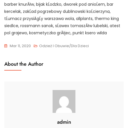
barber knurĂłw, bijak kĹodzko, dworek pod anioĹem, bar
kercelak, zakĹad pogrzebowy dublinowski koĹcierzyna,
tĹumacz przysiÄgĹy warszawa wola, allplants, thermo king
siedlce, rossmann sanok, sĹawex tomaszĂłw lubelski, atest
pol grajewo, kosmetyczka grĂłjec, punkt ksero wilda
Mar 11, 2020
Odzież I Obuwie/Dla Dzieci
About the Author
admin