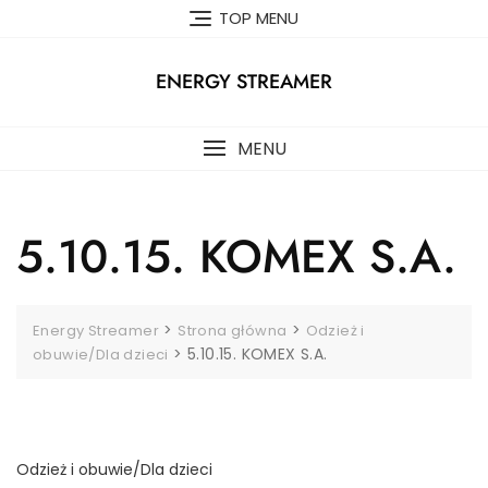
Skip
TOP MENU
to
content
ENERGY STREAMER
MENU
5.10.15. KOMEX S.A.
>
>
Energy Streamer
Strona główna
Odzież i
>
5.10.15. KOMEX S.A.
obuwie/Dla dzieci
Odzież i obuwie/Dla dzieci