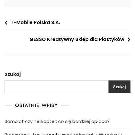
Nawigacja
T-Mobile Polska S.A.
wpisu
GESSO Kreatywny Sklep dla Plastyków
Szukaj
Szukaj
OSTATNIE WPISY
Samolot czy helikopter: co się bardziej opłaca?
Podważenie testamentu — jak adwokat z Wrocławia