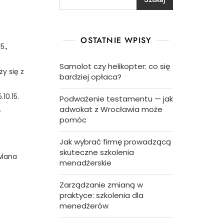
OSTATNIE WPISY
5.,
Samolot czy helikopter: co się
y się z
bardziej opłaca?
10.15.
Podważenie testamentu — jak
.
adwokat z Wrocławia może
pomóc
Jak wybrać firmę prowadzącą
skuteczne szkolenia
wlana
menadżerskie
Zarządzanie zmianą w
praktyce: szkolenia dla
menedżerów