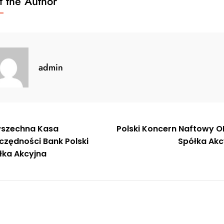
 the Author
admin
gacja
szechna Kasa
Polski Koncern Naftowy O
czędności Bank Polski
Spółka Akc
u
łka Akcyjna