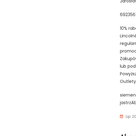
Jarosła
692356
10% rab
Lincoln
regular
promoc
Zakupów
lub pod
Powyższ
Outlety
siemens
jastrzÄ
Lip 2