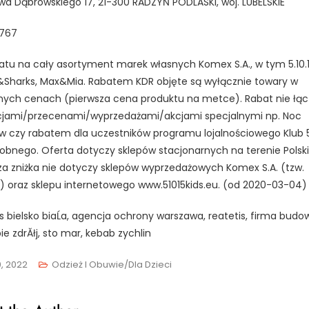
wa Dąbrowskiego 17, 21-300 RADZYŃ PODLASKI, woj. LUBELSKIE
767
atu na cały asortyment marek własnych Komex S.A., w tym 5.10.1
&Sharks, Max&Mia. Rabatem KDR objęte są wyłącznie towary w
nych cenach (pierwsza cena produktu na metce). Rabat nie łącz
jami/przecenami/wyprzedażami/akcjami specjalnymi np. Noc
 czy rabatem dla uczestników programu lojalnościowego Klub 5.
obnego. Oferta dotyczy sklepów stacjonarnych na terenie Polski
a zniżka nie dotyczy sklepów wyprzedażowych Komex S.A. (tzw.
) oraz sklepu internetowego www.51015kids.eu. (od 2020-03-04)
 bielsko biaĹa, agencja ochrony warszawa, reatetis, firma budo
bie zdrĂłj, sto mar, kebab zychlin
0, 2022
Odzież I Obuwie/Dla Dzieci