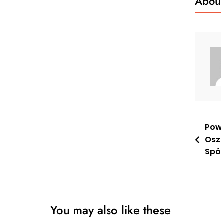
About
Nawi
Pow
Osz
wpis
Spó
You may also like these