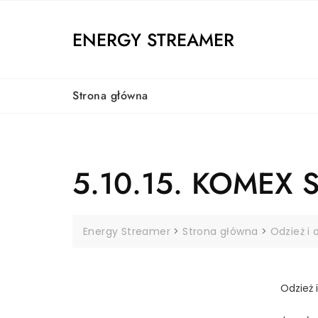
Skip
to
ENERGY STREAMER
content
Strona główna
5.10.15. KOMEX S
Energy Streamer
>
Strona główna
>
Odzież i 
Odzież 