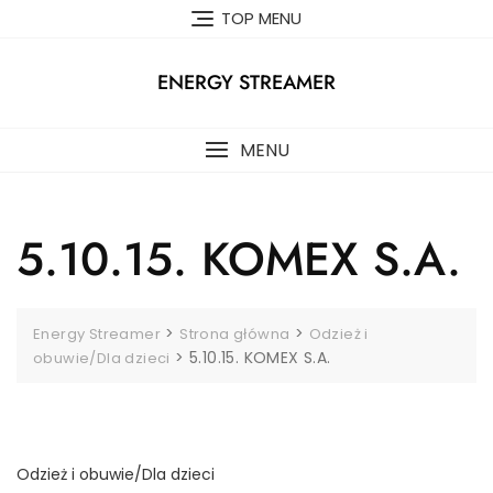
Skip
TOP MENU
to
content
ENERGY STREAMER
MENU
5.10.15. KOMEX S.A.
>
>
Energy Streamer
Strona główna
Odzież i
>
5.10.15. KOMEX S.A.
obuwie/Dla dzieci
Odzież i obuwie/Dla dzieci