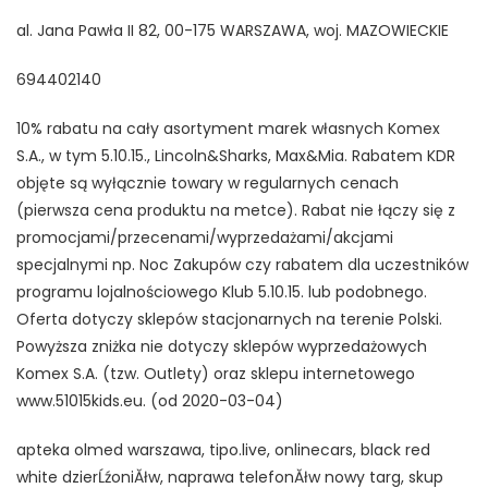
al. Jana Pawła II 82, 00-175 WARSZAWA, woj. MAZOWIECKIE
694402140
10% rabatu na cały asortyment marek własnych Komex
S.A., w tym 5.10.15., Lincoln&Sharks, Max&Mia. Rabatem KDR
objęte są wyłącznie towary w regularnych cenach
(pierwsza cena produktu na metce). Rabat nie łączy się z
promocjami/przecenami/wyprzedażami/akcjami
specjalnymi np. Noc Zakupów czy rabatem dla uczestników
programu lojalnościowego Klub 5.10.15. lub podobnego.
Oferta dotyczy sklepów stacjonarnych na terenie Polski.
Powyższa zniżka nie dotyczy sklepów wyprzedażowych
Komex S.A. (tzw. Outlety) oraz sklepu internetowego
www.51015kids.eu. (od 2020-03-04)
apteka olmed warszawa, tipo.live, onlinecars, black red
white dzierĹźoniĂłw, naprawa telefonĂłw nowy targ, skup