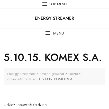
Skip
TOP MENU
to
content
ENERGY STREAMER
MENU
5.10.15. KOMEX S.A.
>
>
Energy Streamer
Strona główna
Odzież i
>
5.10.15. KOMEX S.A.
obuwie/Dla dzieci
Odzież i obuwie/Dla dzieci