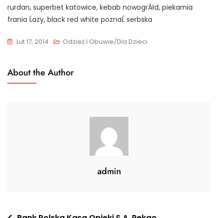
rurdan, superbet katowice, kebab nowogrĂłd, piekarnia
frania Ĺazy, black red white poznaĹ serbska
Lut 17, 2014
Odzież I Obuwie/Dla Dzieci
About the Author
admin
Bank Polska Kasa Opieki S.A. Pekao