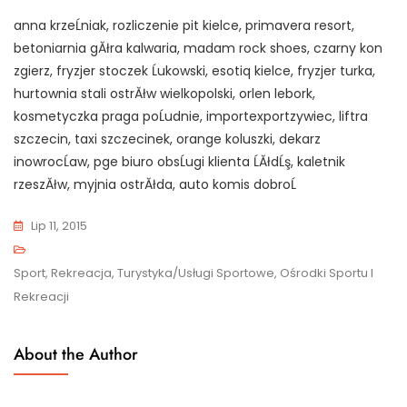
anna krzeĹniak, rozliczenie pit kielce, primavera resort,
betoniarnia gĂłra kalwaria, madam rock shoes, czarny kon
zgierz, fryzjer stoczek Ĺukowski, esotiq kielce, fryzjer turka,
hurtownia stali ostrĂłw wielkopolski, orlen lebork,
kosmetyczka praga poĹudnie, importexportzywiec, liftra
szczecin, taxi szczecinek, orange koluszki, dekarz
inowrocĹaw, pge biuro obsĹugi klienta ĹĂłdĹş, kaletnik
rzeszĂłw, myjnia ostrĂłda, auto komis dobroĹ
Lip 11, 2015
Sport, Rekreacja, Turystyka/Usługi Sportowe, Ośrodki Sportu I
Rekreacji
About the Author