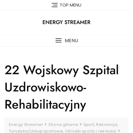
Skip
TOP MENU
to
content
ENERGY STREAMER
MENU
22 Wojskowy Szpital
Uzdrowiskowo-
Rehabilitacyjny
>
>
Energy Streamer
Strona główna
Sport, Rekreacja,
>
Turystyka/Usługi sportowe, Ośrodki sportu i rekreacji