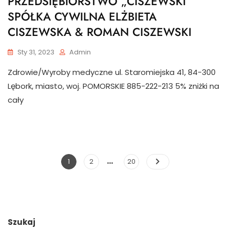
PRZEDSIĘBIORSTWO „CISZEWSKI”
SPÓŁKA CYWILNA ELŻBIETA
CISZEWSKA & ROMAN CISZEWSKI
Sty 31, 2023
Admin
Zdrowie/Wyroby medyczne ul. Staromiejska 41, 84-300
Lębork, miasto, woj. POMORSKIE 885-222-213 5% zniżki na
cały
…
Stronicowanie
Page
Page
Page
1
2
20
wpisów
Szukaj