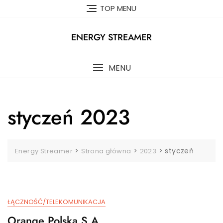
Skip
TOP MENU
to
content
ENERGY STREAMER
MENU
styczeń 2023
>
>
>
styczeń
Energy Streamer
Strona główna
2023
ŁĄCZNOŚĆ/TELEKOMUNIKACJA
Orange Polska S.A.