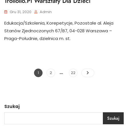
Trollollo.pl Warsztaty Dla Dzieci
Gru 31, 2020
Admin
Edukacja/Szkolenia, Korepetycje, Pozostałe al. Aleja
Stanów Zjednoczonych 67/B7, 04-028 Warszawa –
Praga-Południe, dzielnica m. st.
…
Stronicowanie
Page
Page
Page
1
2
22
wpisów
Szukaj
Szukaj