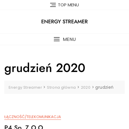
Skip
TOP MENU
to
content
ENERGY STREAMER
MENU
grudzień 2020
>
>
>
grudzień
Energy Streamer
Strona główna
2020
ŁĄCZNOŚĆ/TELEKOMUNIKACJA
P4 Sp. Z O.o.