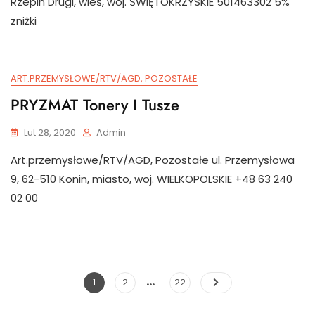
Rzepin Drugi, wieś, woj. ŚWIĘTOKRZYSKIE 501463302 5%
zniżki
ART.PRZEMYSŁOWE/RTV/AGD, POZOSTAŁE
PRYZMAT Tonery I Tusze
Lut 28, 2020
Admin
Art.przemysłowe/RTV/AGD, Pozostałe ul. Przemysłowa
9, 62-510 Konin, miasto, woj. WIELKOPOLSKIE +48 63 240
02 00
…
Stronicowanie
Page
Page
Page
1
2
22
wpisów