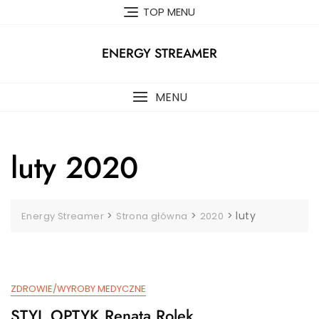
Skip
TOP MENU
to
content
ENERGY STREAMER
MENU
luty 2020
>
>
>
luty
Energy Streamer
Strona główna
2020
ZDROWIE/WYROBY MEDYCZNE
STYL OPTYK Renata Rolek